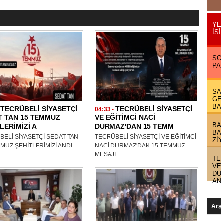
YE
İS
SO
PA
SA
GE
BA
TECRÜBELİ SİYASETÇİ
TECRÜBELİ SİYASETÇİ
-
04:33 -
T TAN 15 TEMMUZ
VE EĞİTİMCİ NACİ
BA
LERİMİZİ A
DURMAZ'DAN 15 TEMM
BA
BELİ SİYASETÇİ SEDAT TAN
TECRÜBELİ SİYASETÇİ VE EĞİTİMCİ
Zİ
MUZ ŞEHİTLERİMİZİ ANDI. ...
NACİ DURMAZ'DAN 15 TEMMUZ
MESAJI ...
TE
VE
DU
AN
Arş