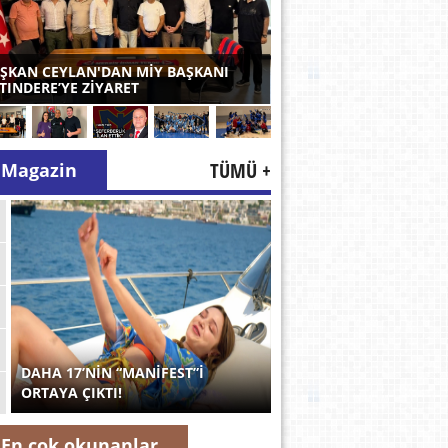
ŞKAN CEYLAN'DAN MİY BAŞKANI
TINDERE’YE ZİYARET
TÜMÜ +
Magazin
DAHA 17’NİN “MANİFEST”İ
ORTAYA ÇIKTI!
En çok okunanlar