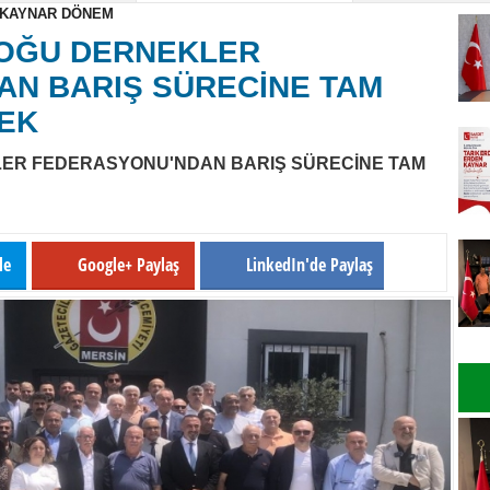
 KAYNAR DÖNEM
ETİMİNDEN BAŞKAN YILDIZ'A HAYIRL..
OĞU DERNEKLER
İ MEHMET SAYDAM CHP'DEN İSTİFA E..
N BARIŞ SÜRECİNE TAM
EK
ER FEDERASYONU'NDAN BARIŞ SÜRECİNE TAM
le
Google+ Paylaş
LinkedIn'de Paylaş