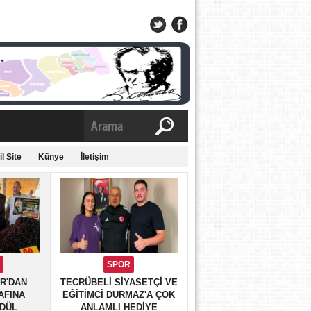
l Site
Künye
İletişim
M
SPOR
R'DAN
TECRÜBELİ SİYASETÇİ VE
AFINA
EĞİTİMCİ DURMAZ'A ÇOK
ÖDÜL
ANLAMLI HEDİYE