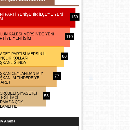
Nİ PARTİ YENİŞEHİR İLÇE'YE YENİ
159
İM
LUN KALESİ MERSİN'DE YENİ
110
RTİ'YE YENİ İSİM
ADET PARTİSİ MERSİN İL
80
NÇLİK KOLLARI
ŞKANLIĞI'NDA
ŞKAN CEYLAN'DAN MİY
77
ŞKANI ALTINDERE’YE
YARET
CRÜBELİ SİYASETÇİ
58
 EĞİTİMCİ
RMAZ'A ÇOK
LAMLI HE
iv Arama