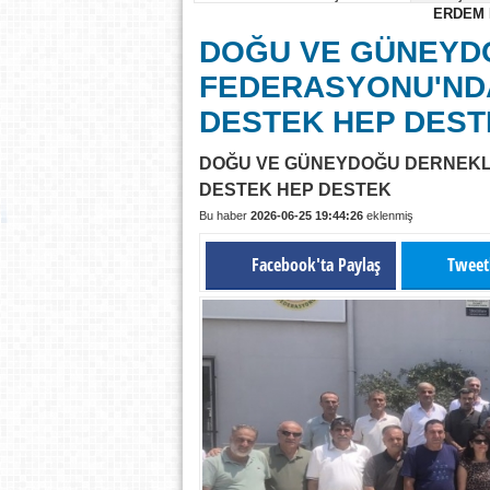
ERDEM
20:33
BAŞKAN ÜNLÜ VE YÖN
DOĞU VE GÜNEYD
10:43
TECRÜBELİ SİYASETÇ
FEDERASYONU'NDA
DESTEK HEP DEST
DOĞU VE GÜNEYDOĞU DERNEKL
DESTEK HEP DESTEK
Bu haber
2026-06-25 19:44:26
eklenmiş
Facebook'ta Paylaş
Tweet