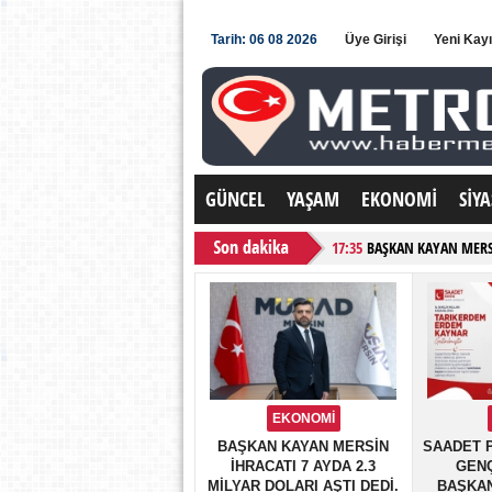
Tarih: 06 08 2026
Üye Girişi
Yeni Kayı
GÜNCEL
YAŞAM
EKONOMİ
SİYA
17:35
BAŞKAN KAYAN MERSİ
16:31
SAADET PARTİSİ MERS
14:05
BAŞKAN CEYLAN'DAN 
17:34
BAŞKAN BATUR'DAN P
14:35
TECRÜBELİ SİYASETÇ
21:19
YENİ PARTİ YENİŞEHİR
EKONOMİ
20:48
SOLUN KALESİ MERSİN
BAŞKAN KAYAN MERSİN
SAADET P
İHRACATI 7 AYDA 2.3
GENÇ
22:50
BAŞKAN ÜNLÜ'DEN BA
MİLYAR DOLARI AŞTI DEDİ.
BAŞKAN