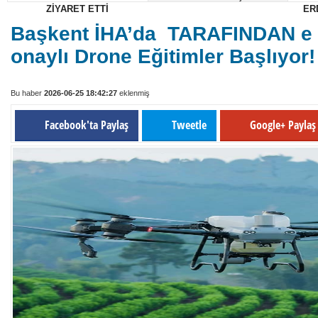
ZİYARET ETTİ
ER
22:50
BAŞKAN ÜNLÜ'DEN BAŞKAN ÇOKKESER'E HAYIRLI OLS
Başkent İHA’da TARAFINDAN e 
20:33
BAŞKAN ÜNLÜ VE YÖNETİMİNDEN BAŞKAN YILDIZ'A 
onaylı Drone Eğitimler Başlıyor!
Bu haber
2026-06-25 18:42:27
eklenmiş
Facebook'ta Paylaş
Tweetle
Google+ Payla