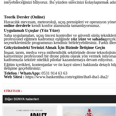
isteyebileceğinizi biliyoruz. Bu yüzden sürecinizi kolaylaştırmak ad
Teorik Dersler (Online)
Havacılık mevzuatı, meteoroloji, uçuş prensipleri ve operasyon yöne
online derslerle
kendi konfor alanınızda tamamlıyorsunuz.
Uygulamalı Uçuşlar (Yüz Yüze)
Saha uygulamaları, uçuş öncesi kontroller ve güvenli sürüş tekniklerin
profesyonel eğitmen kadromuz eşliğinde
yüz yüze ve sahada
gerçekl
seçeneklerimizle programınızı kendiniz belirleyebilirsiniz.
Farklı ill
Gökyüzündeki Yerinizi Almak İçin Bizimle İletişime Geçin
İnşaat, tarım, medya veya mühendislik sektöründe drone teknolojis
kariyerinize profesyonel bir drone pilotu olarak yön vermek istiyors
kadromuzla sektöre nitelikli pilotlar kazandırmaya devam ediyoruz.
Eğitim içerikleri, kontenjanlar ve ön kayıt süreci hakkında detaylı b
iletişime geçebilirsiniz:
Telefon / WhatsApp:
0531 914 63 63
Web Sitesi :
https://www.baskentiha.com/egitim/iha0-iha1-iha2/
ETİKETLER :
Diğer DÜNYA haberleri