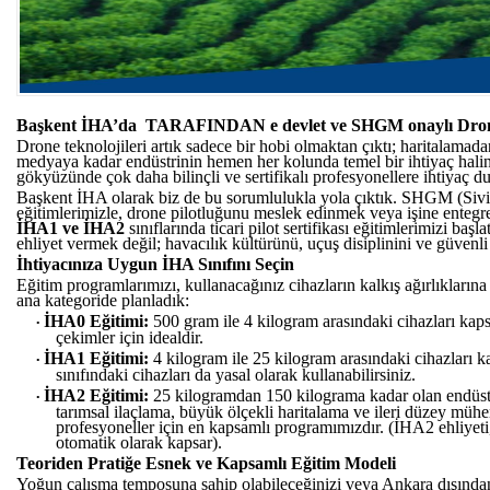
Başkent İHA’da
TARAFINDAN
e devlet ve SHGM onaylı
Dro
Drone teknolojileri artık sadece bir hobi olmaktan çıktı; haritalamada
medyaya kadar endüstrinin hemen her kolunda temel bir
ihtiyaç
hali
gökyüzünde çok daha bilinçli ve sertifikalı profesyonellere ihtiyaç 
Başkent İHA olarak biz de bu sorumlulukla yola çıktık.
SHGM (Sivil
eğitim
lerimizle
, drone pilotluğunu meslek edinmek veya işine entegre
İHA1 ve İHA2
sınıflarında ticari pilot sertifikası eğitimlerimizi baş
ehliyet vermek değil; havacılık kültürünü, uçuş disiplinini ve güvenl
İhtiyacınıza Uygun İHA Sınıfını Seçin
Eğitim programlarımızı, kullanacağınız cihazların kalkış ağırlıkların
ana kategoride planladık:
İHA0 Eğitimi:
500 gram ile 4 kilogram arasındaki cihazları kapsar
•
çekimler için idealdir.
İHA1 Eğitimi:
4 kilogram ile 25 kilogram arasındaki cihazları k
•
sınıfındaki cihazları da yasal olarak kullanabilirsiniz.
İHA2 Eğitimi:
25 kilogramdan 150 kilograma kadar olan endüstri
•
tarımsal ilaçlama, büyük ölçekli haritalama ve ileri düzey mühe
profesyoneller için en kapsamlı programımızdır. (İHA2 ehliyet
otomatik olarak kapsar).
Teoriden Pratiğe Esnek ve Kapsamlı Eğitim Modeli
Yoğun çalışma temposuna sahip olabileceğinizi veya Ankara dışından