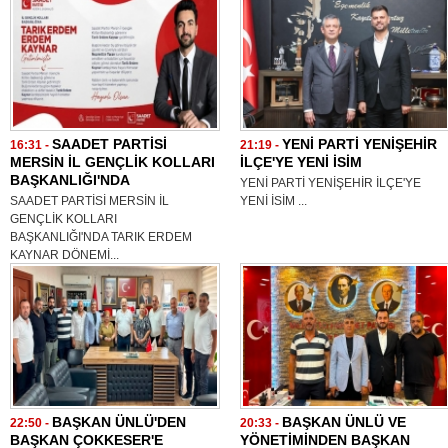
SAADET PARTİSİ
YENİ PARTİ YENİŞEHİR
16:31 -
21:19 -
MERSİN İL GENÇLİK KOLLARI
İLÇE'YE YENİ İSİM
BAŞKANLIĞI'NDA
YENİ PARTİ YENİŞEHİR İLÇE'YE
SAADET PARTİSİ MERSİN İL
YENİ İSİM ...
GENÇLİK KOLLARI
BAŞKANLIĞI'NDA TARIK ERDEM
KAYNAR DÖNEMİ...
BAŞKAN ÜNLÜ'DEN
BAŞKAN ÜNLÜ VE
22:50 -
20:33 -
BAŞKAN ÇOKKESER'E
YÖNETİMİNDEN BAŞKAN