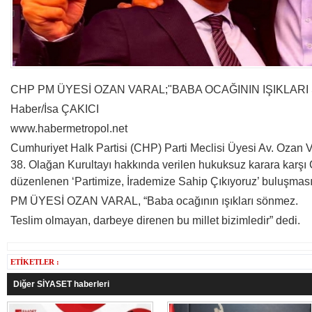
CHP PM ÜYESİ OZAN VARAL;"BABA OCAĞININ IŞIKLARI
Haber/İsa ÇAKICI
www.habermetropol.net
Cumhuriyet Halk Partisi (CHP) Parti Meclisi Üyesi Av. Ozan Va
38. Olağan Kurultayı hakkında verilen hukuksuz karara karş
düzenlenen ‘Partimize, İrademize Sahip Çıkıyoruz’ buluşmasın
PM ÜYESİ OZAN VARAL, “Baba ocağının ışıkları sönmez.
Teslim olmayan, darbeye direnen bu millet bizimledir” dedi.
ETİKETLER :
Diğer SİYASET haberleri