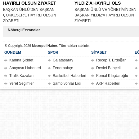
HAYIRLI OLSUN ZİYARET
YILDIZ'A HAYIRLI OLS
BAŞKAN ÜNLÜ'DEN BAŞKAN
BAŞKAN ÜNLÜ VE YÖNETİMİNDEN
ÇOKKESER'E HAYIRLI OLSUN
BAŞKAN YILDIZ'A HAYIRLI OLSUN
ZİYARETİ ...
ZİYARETİ ...
Nöbetçi Eczaneler
©
Copyright 2026
Metropol Haber
. Tüm hakları saklıdır.
GÜNDEM
SPOR
SİYASET
EĞ
Kadına Şiddet
Galatasaray
Recep T. Erdoğan
Anayasa Haberleri
Fenerbahçe
Devlet Bahçeli
Trafik Kazaları
Basketbol Haberleri
Kemal Kılıçdaroğlu
Yerel Seçimler
Şampiyonlar Ligi
AKP Haberleri