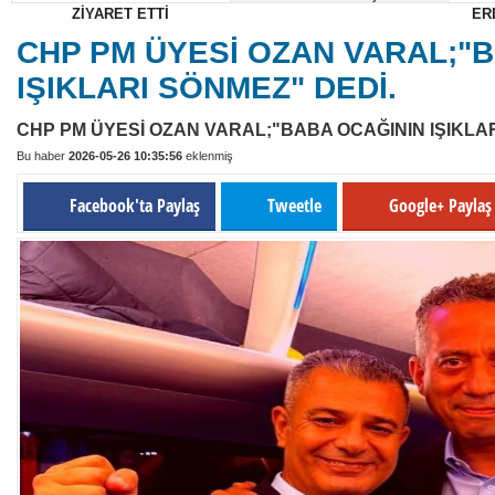
ZİYARET ETTİ
ER
22:50
BAŞKAN ÜNLÜ'DEN BAŞKAN ÇOKKESER'E HAYIRLI OLS
CHP PM ÜYESİ OZAN VARAL;"
20:33
BAŞKAN ÜNLÜ VE YÖNETİMİNDEN BAŞKAN YILDIZ'A 
IŞIKLARI SÖNMEZ" DEDİ.
CHP PM ÜYESİ OZAN VARAL;"BABA OCAĞININ IŞIKLAR
Bu haber
2026-05-26 10:35:56
eklenmiş
Facebook'ta Paylaş
Tweetle
Google+ Payla