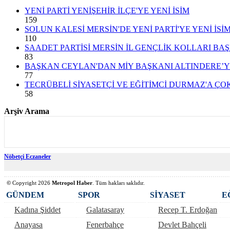
YENİ PARTİ YENİŞEHİR İLÇE'YE YENİ İSİM
159
SOLUN KALESİ MERSİN'DE YENİ PARTİ'YE YENİ İSİ
110
SAADET PARTİSİ MERSİN İL GENÇLİK KOLLARI BA
83
BAŞKAN CEYLAN'DAN MİY BAŞKANI ALTINDERE’Y
77
TECRÜBELİ SİYASETÇİ VE EĞİTİMCİ DURMAZ'A ÇO
58
Arşiv Arama
Nöbetçi Eczaneler
©
Copyright 2026
Metropol Haber
. Tüm hakları saklıdır.
GÜNDEM
SPOR
SİYASET
E
Kadına Şiddet
Galatasaray
Recep T. Erdoğan
Anayasa
Fenerbahçe
Devlet Bahçeli