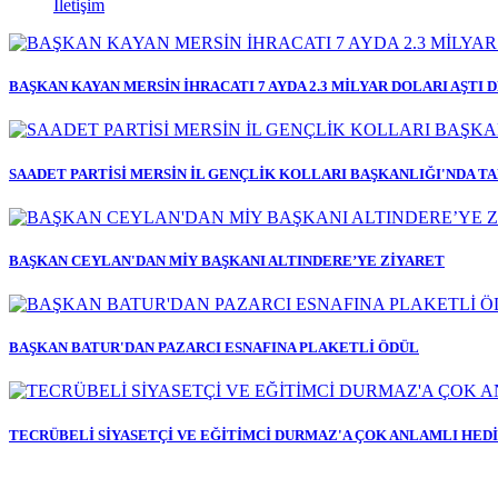
İletişim
17:34
BAŞKAN BATUR'DAN PAZARCI ESNAFINA PLAKETLİ ÖDÜL..
14:35
TECRÜBELİ SİYASETÇİ VE EĞİTİMCİ DURMAZ'A ÇOK ANLAM..
21:19
YENİ PARTİ YENİŞEHİR İLÇE'YE YENİ İSİM ..
BAŞKAN KAYAN MERSİN İHRACATI 7 AYDA 2.3 MİLYAR DOLARI AŞTI D
20:48
SOLUN KALESİ MERSİN'DE YENİ PARTİ'YE YENİ İSİM ..
22:50
BAŞKAN ÜNLÜ'DEN BAŞKAN ÇOKKESER'E HAYIRLI OLSUN Zİ..
SAADET PARTİSİ MERSİN İL GENÇLİK KOLLARI BAŞKANLIĞI'NDA 
20:33
BAŞKAN ÜNLÜ VE YÖNETİMİNDEN BAŞKAN YILDIZ'A HAYIRL..
10:43
TECRÜBELİ SİYASETÇİ MEHMET SAYDAM CHP'DEN İSTİFA E..
BAŞKAN CEYLAN'DAN MİY BAŞKANI ALTINDERE’YE ZİYARET
BAŞKAN BATUR'DAN PAZARCI ESNAFINA PLAKETLİ ÖDÜL
TECRÜBELİ SİYASETÇİ VE EĞİTİMCİ DURMAZ'A ÇOK ANLAMLI HED