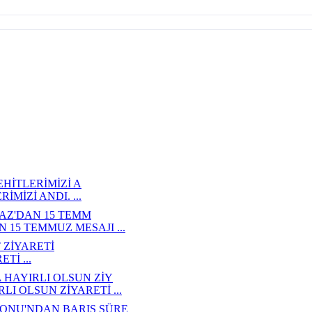
HİTLERİMİZİ A
MİZİ ANDI. ...
MAZ'DAN 15 TEMM
 15 TEMMUZ MESAJI ...
ZİYARETİ
İ ...
HAYIRLI OLSUN ZİY
 OLSUN ZİYARETİ ...
ONU'NDAN BARIŞ SÜRE