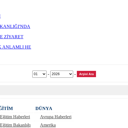
M
ŞKANLIĞI'NDA
E ZİYARET
K ANLAMLI HE
-
-
ĞİTİM
DÜNYA
Eğitim Haberleri
Avrupa Haberleri
Eğitim Bakanlığı
Amerika