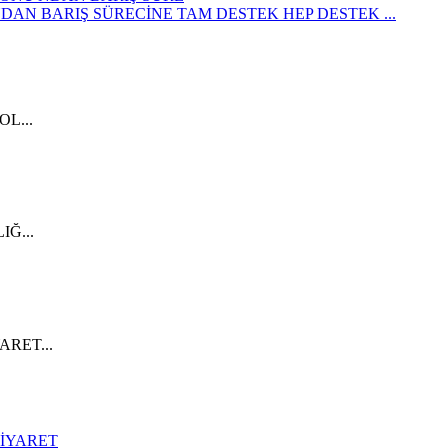
 BARIŞ SÜRECİNE TAM DESTEK HEP DESTEK ...
L...
Ğ...
RET...