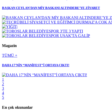
BAŞKAN CEYLAN'DAN MİY BAŞKANI ALTINDERE’YE ZİYARET
Magazin
TÜMÜ +
DAHA 17’NİN “MANİFEST”İ ORTAYA ÇIKTI!
1
2
3
4
5
En çok okunanlar