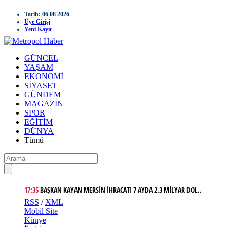
Tarih: 06 08 2026
Üye Girişi
Yeni Kayıt
GÜNCEL
YAŞAM
EKONOMİ
SİYASET
GÜNDEM
MAGAZİN
SPOR
EĞİTİM
DÜNYA
Tümü
17:35
BAŞKAN KAYAN MERSİN İHRACATI 7 AYDA 2.3 MİLYAR DOL..
RSS
/
XML
16:31
SAADET PARTİSİ MERSİN İL GENÇLİK KOLLARI BAŞKANLIĞ..
Mobil Site
14:05
BAŞKAN CEYLAN'DAN MİY BAŞKANI ALTINDERE’YE ZİYARET..
Künye