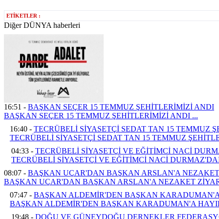
ETİKETLER :
Diğer DÜNYA haberleri
16:51 -
BAŞKAN SEÇER 15 TEMMUZ ŞEHİTLERİMİZİ ANDI
BAŞKAN SEÇER 15 TEMMUZ ŞEHİTLERİMİZİ ANDI ...
16:40 -
TECRÜBELİ SİYASETÇİ SEDAT TAN 15 TEMMUZ ŞE
TECRÜBELİ SİYASETÇİ SEDAT TAN 15 TEMMUZ ŞEHİTLERİ
04:33 -
TECRÜBELİ SİYASETÇİ VE EĞİTİMCİ NACİ DUR
TECRÜBELİ SİYASETÇİ VE EĞİTİMCİ NACİ DURMAZ'DAN
08:07 -
BAŞKAN UÇAR'DAN BAŞKAN ARSLAN'A NEZAKET 
BAŞKAN UÇAR'DAN BAŞKAN ARSLAN'A NEZAKET ZİYARET
07:47 -
BAŞKAN ALDEMİR'DEN BAŞKAN KARADUMAN'A 
BAŞKAN ALDEMİR'DEN BAŞKAN KARADUMAN'A HAYIRLI
19:48 -
DOĞU VE GÜNEYDOĞU DERNEKLER FEDERASY