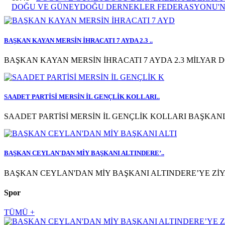
DOĞU VE GÜNEYDOĞU DERNEKLER FEDERASYONU'NDAN
BAŞKAN KAYAN MERSİN İHRACATI 7 AYDA 2.3 ..
BAŞKAN KAYAN MERSİN İHRACATI 7 AYDA 2.3 MİLYAR DO
SAADET PARTİSİ MERSİN İL GENÇLİK KOLLARI..
SAADET PARTİSİ MERSİN İL GENÇLİK KOLLARI BAŞKANLI
BAŞKAN CEYLAN'DAN MİY BAŞKANI ALTINDERE’..
BAŞKAN CEYLAN'DAN MİY BAŞKANI ALTINDERE’YE ZİYA
Spor
TÜMÜ +