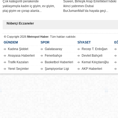
Çok kategorili perakende
Suwen, Birleşik Arap Emirlikleri’ndeki
yaklaşımıyla kadın iç giyim, ev giyim,
ikinci yatırımını Dubai
plaj giyim ve çorap alanla...
BurJumanMall’da hayata geçi...
Nöbetçi Eczaneler
©
Copyright 2026
Metropol Haber
. Tüm hakları saklıdır.
GÜNDEM
SPOR
SİYASET
EĞ
Kadına Şiddet
Galatasaray
Recep T. Erdoğan
Anayasa Haberleri
Fenerbahçe
Devlet Bahçeli
Trafik Kazaları
Basketbol Haberleri
Kemal Kılıçdaroğlu
Yerel Seçimler
Şampiyonlar Ligi
AKP Haberleri