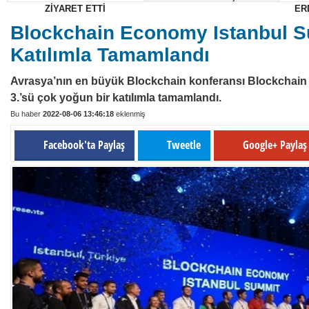
ZİYARET ETTİ
ER
22:50
BAŞKAN ÜNLÜ'DEN BAŞKAN ÇOKKESER'E HAYIRLI OLS
Blockchain Economy Istanbul S
20:33
BAŞKAN ÜNLÜ VE YÖNETİMİNDEN BAŞKAN YILDIZ'A 
Katılımla Tamamlandı
Avrasya’nın en büyük Blockchain konferansı Blockchain
3.’sü çok yoğun bir katılımla tamamlandı.
Bu haber
2022-08-06 13:46:18
eklenmiş
Facebook'ta Paylaş
Tweetle
Google+ Payla